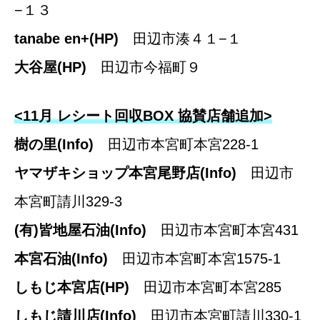
−１３
tanabe en+
(HP)
田辺市湊４１−１
大谷屋
(HP)
田辺市今福町９
<11月 レシート回収BOX 協賛店舗追加>
樹の里
(Info)
田辺市本宮町本宮228-1
ヤマザキショップ本宮尾野店
(Info)
田辺市
本宮町請川329-3
(有)皆地屋石油
(Info)
田辺市本宮町本宮431
本宮石油
(Info)
田辺市本宮町本宮1575-1
しもじ本宮店
(HP)
田辺市本宮町本宮285
しもじ請川店
(Info)
田辺市本宮町請川330-1